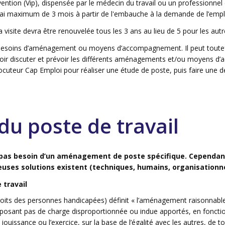
vention (Vip), dispensée par le médecin du travail ou un professionnel
 délai maximum de 3 mois à partir de l'embauche à la demande de l’em
a visite devra être renouvelée tous les 3 ans au lieu de 5 pour les aut
els besoins d’aménagement ou moyens d’accompagnement. Il peut toutefo
ouvoir discuter et prévoir les différents aménagements et/ou moyens d
locuteur Cap Emploi pour réaliser une étude de poste, puis faire une
du poste de travail
 pas besoin d’un aménagement de poste spécifique. Cependant
uses solutions existent (techniques, humains, organisationne
 travail
oits des personnes handicapées) définit « l’aménagement raisonnabl
mposant pas de charge disproportionnée ou indue apportés, en foncti
uissance ou l’exercice, sur la base de l’égalité avec les autres, de t