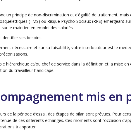
donc un principe de non-discrimination et d’égalité de traitement, mai
losquelettiques (TMS) ou Risque Psycho-Sociaux (RPS) émergeant su
sur le maintien en emploi des salariés.
 identifier ses besoins.
ment nécessaire et sur sa faisabilité, votre interlocuteur est le méde
 préconisations.
able hiérarchique et/ou chef de service dans la définition et la mise 
ation du travailleur handicapé.
ccompagnement mis en 
s de la période d’essai, des étapes de bilan sont prévues. Pour cert
 la tenue de ces différents échanges. Ces moments sont l’occasion d’app
iorations à apporter.