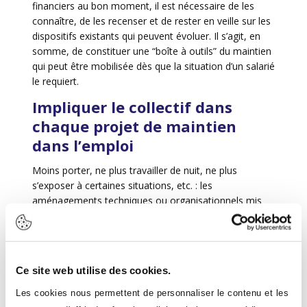
financiers au bon moment, il est nécessaire de les
connaître, de les recenser et de rester en veille sur les
dispositifs existants qui peuvent évoluer. Il s’agit, en
somme, de constituer une “boîte à outils” du maintien
qui peut être mobilisée dès que la situation d’un salarié
le requiert.
Impliquer le collectif dans
chaque projet de maintien
dans l’emploi
Moins porter, ne plus travailler de nuit, ne plus
s’exposer à certaines situations, etc. : les
aménagements techniques ou organisationnels mis
en œuvre pour maintenir un salarié dans l'emploi
peuvent impacter l’équilibre d’un collectif de travail.
Aussi la mise en œuvre de toute solution doit-elle être
pensée avec le collectif. Dans ce contexte, les
Ce site web utilise des cookies.
évolutions organisationnelles temporaires ou
définitives sont pensées de manière participative et
Les cookies nous permettent de personnaliser le contenu et les
partagées avec l’ensemble du collectif de travail.