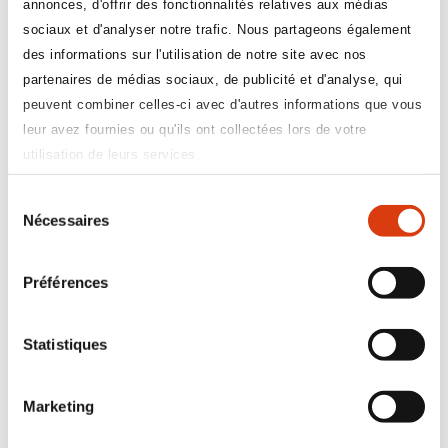
annonces, d'offrir des fonctionnalités relatives aux médias
sociaux et d'analyser notre trafic. Nous partageons également
des informations sur l'utilisation de notre site avec nos
Les
prérequis
partenaires de médias sociaux, de publicité et d'analyse, qui
peuvent combiner celles-ci avec d'autres informations que vous
leur avez fournies ou qu'ils ont collectées lors de votre
Quatre prérequis sont nécessaires pour développer un
utilisation de leurs services.
processus de maintien dans l’emploi adapté aux
spécificités de votre établissement :
Sélection
Nécessaires
Préciser le rôle et le
champ d’action
de chaque
du
acteur interne
consentement
Valider la nature et les mécanismes du processus
Préférences
avec les représentants du personnel et clarifier son
articulation avec les enjeux de prévention traités en
CSE / CSSCT.
Statistiques
Former et outiller l’ensemble des acteurs
Communiquer largement et régulièrement autour du
processus pour le faire connaître des salariés et les
Marketing
rassurer sur sa finalité et son efficience.