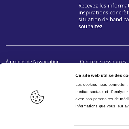
Recevez les informat
inspirations concrèt
situation de handica
souhaitez.
À propos de l’association
Centre de ressources
OETH
Témoignages
Ce site web utilise des co
Accessibilité
Les cookies nous permettent d
médias sociaux et d'analyser n
avec nos partenaires de média
informations que vous leur ave
B
EcoIndex - Niveau d'écoconception de ce site