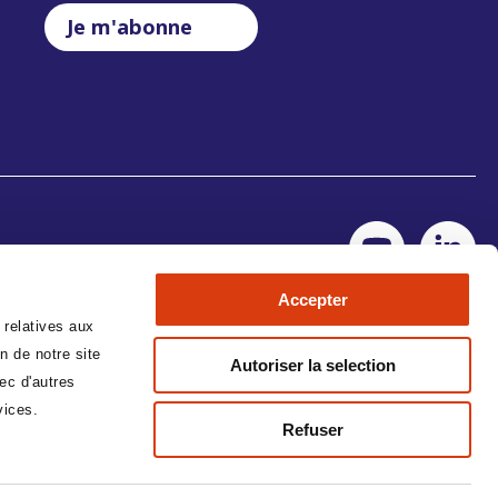
Je m'abonne
Accepter
 relatives aux
n de notre site
Autoriser la selection
ec d'autres
vices.
Refuser
No Result
Website Carbon