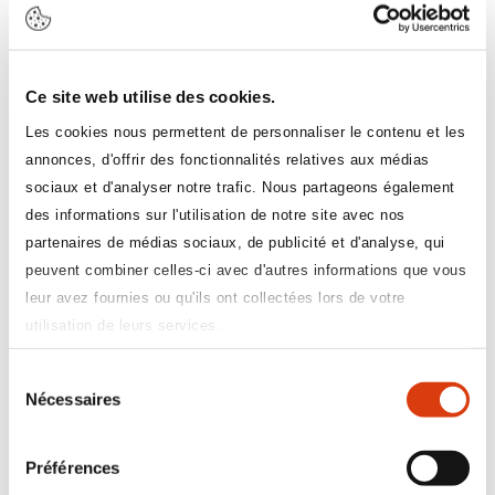
Aurélie
Ce site web utilise des cookies.
" Belle synthèse :
Les cookies nous permettent de personnaliser le contenu et les
instructive, pédagogique,
annonces, d'offrir des fonctionnalités relatives aux médias
ludique. "
sociaux et d'analyser notre trafic. Nous partageons également
des informations sur l'utilisation de notre site avec nos
partenaires de médias sociaux, de publicité et d'analyse, qui
François
peuvent combiner celles-ci avec d'autres informations que vous
leur avez fournies ou qu'ils ont collectées lors de votre
utilisation de leurs services.
Sélection
Nécessaires
du
consentement
Préférences