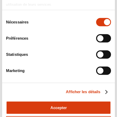
• Formation
utilisation de leurs services.
• Développement et innovation
• Activités de support (communication, finances,
Sélection
pilotage paritaire)
Nécessaires
du
Vous avez une question sur l'association OETH ? Vous
consentement
avez besoin d'un accompagnement ? Prenez contact
Préférences
via le formulaire.
Contactez l'équipe OETH
Statistiques
Marketing
Afficher les détails
Accepter