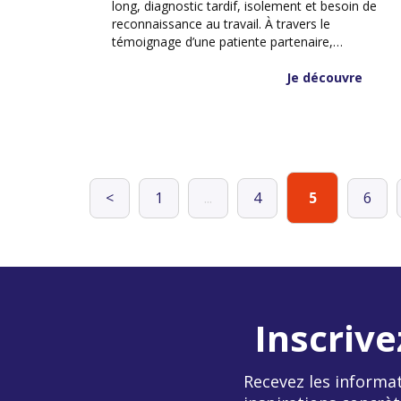
long, diagnostic tardif, isolement et besoin de
reconnaissance au travail. À travers le
témoignage d’une patiente partenaire,
découvrez comment mieux comprendre ces
situations singulières et adapter votre
Je découvre
accompagnement.
<
1
...
4
5
6
Inscrive
Recevez les informat