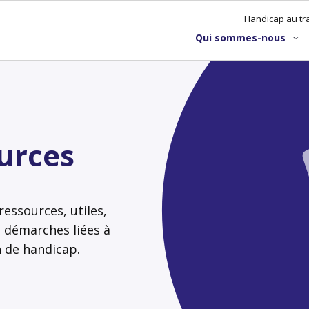
Handicap au tra
Qui sommes-nous
urces
essources, utiles,
s démarches liées à
n de handicap.