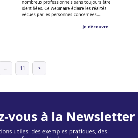
nombreux professionnels sans toujours être
identifiées. Ce webinaire éclaire les réalités
vécues par les personnes concernées,
déconstruit les idées reçues et propose des
solutions concrètes pour faciliter la
Je découvre
communication et renforcer l’inclusion au sein
des équipes.
...
11
>
z-vous à la Newsletter
ions utiles, des exemples pratiques, des