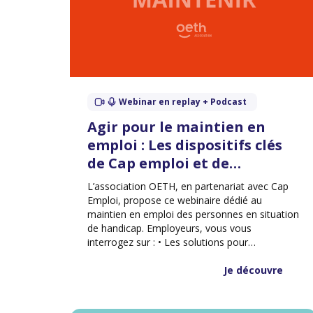
Webinar en replay + Podcast
Agir pour le maintien en
emploi : Les dispositifs clés
de Cap emploi et de
l’association OETH
L’association OETH, en partenariat avec Cap
Emploi, propose ce webinaire dédié au
maintien en emploi des personnes en situation
de handicap. Employeurs, vous vous
interrogez sur : • Les solutions pour
accompagner un collaborateur en situation de
handicap ? • Les dispositifs mobilisables pour
Je découvre
sécuriser les parcours professionnels ? • Les
aides existantes pour favoriser le maintien en
poste ?