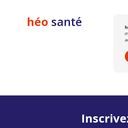
héo
santé
h
m
a
Inscrive