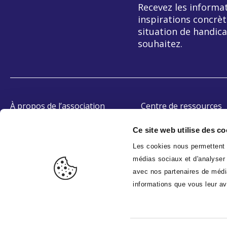
Recevez les informat
inspirations concrèt
situation de handica
souhaitez.
À propos de l’association
Centre de ressources
OETH
Témoignages
Ce site web utilise des co
Accessibilité
Les cookies nous permettent d
médias sociaux et d'analyser n
avec nos partenaires de média
informations que vous leur ave
B
EcoIndex - Niveau d'écoconception de ce site