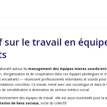
f sur le travail en équi
ts
laboratif autour du
management des équipes mixtes sourds/en
 d’organisation et de coopération dans ces équipes plurilingues et mul
es encadrants — réunissent professionnels entendants et sourds pour pa
ations concrètes. Ce travail, mené avec une sociologue et dans le res
ils de sensibilisation à destination du secteur médico-social.
ionnement des équipes de travail : elle est aussi essentielle
pour la
c
éation de liens sociaux
, socle du collectif.