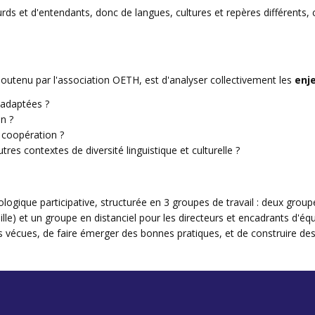
 et d'entendants, donc de langues, cultures et repères différents, 
 soutenu par l'association OETH, est d'analyser
collectivement les
enj
 adaptées ?
n ?
 coopération ?
es contextes de diversité linguistique et culturelle ?
ologique participative, structurée en 3 groupes de travail :
d
eux groupe
le) et un groupe en distanciel pour les directeurs et encadrants d'éq
ns vécues, de
faire émerger des bonnes pratiques, et de
construire de