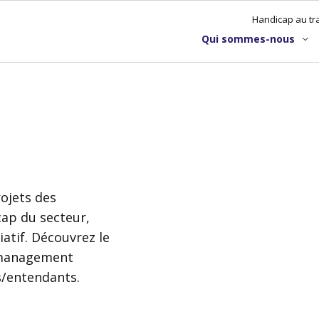
Handicap au tra
Qui sommes-nous
ojets des
cap du secteur,
iatif. Découvrez le
n management
s/entendants.