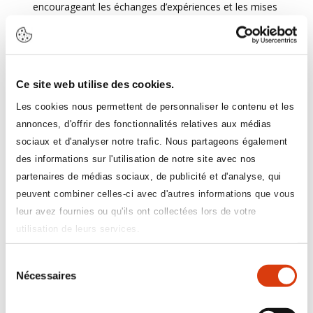
encourageant les échanges d’expériences et les mises
en situation pratiques.
Prérequis
Ce site web utilise des cookies.
Être Référent Handicap désigné par son employeur
Les cookies nous permettent de personnaliser le contenu et les
et agir en faveur de l’emploi des personnes en
annonces, d'offrir des fonctionnalités relatives aux médias
situation de handicap au sein de son association /
sociaux et d'analyser notre trafic. Nous partageons également
établissement ;
Être suffisamment à l’aise avec l’environnement
des informations sur l'utilisation de notre site avec nos
numérique de travail pour vivre une formation digitale
partenaires de médias sociaux, de publicité et d'analyse, qui
et savoir utiliser un logiciel de visioconférence ;
peuvent combiner celles-ci avec d'autres informations que vous
Être disponible pour l’ensemble de la période de
leur avez fournies ou qu'ils ont collectées lors de votre
formation ;
utilisation de leurs services.
Pas de prérequis de connaissances ou
compétences ;
Sélection
Ne pas avoir été déjà formé par l’association OETH
Nécessaires
du
après 2023.
consentement