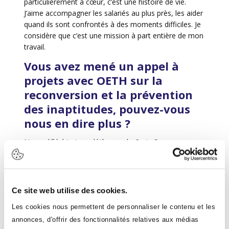
particulièrement à cœur, c’est une histoire de vie.
J’aime accompagner les salariés au plus près, les aider
quand ils sont confrontés à des moments difficiles. Je
considère que c’est une mission à part entière de mon
travail.
Vous avez mené un appel à
projets avec OETH sur la
reconversion et la prévention
des inaptitudes, pouvez-vous
nous en dire plus ?
Nous réfléchissions déjà, avec la Croix-Rouge
nationale, à ces questions. Quand l’appel à projets a
été lancé, nous avions deux salariés pour qui il fallait
trouver des solutions rapidement. Cet appel à projets
a été l’occasion de passer à l’action.
Ce site web utilise des cookies.
Notre première salariée était aide-soignante, avec une
Les cookies nous permettent de personnaliser le contenu et les
grande ancienneté, dans un EHPAD. Elle allait,
annonces, d'offrir des fonctionnalités relatives aux médias
résignée, vers une inaptitude. Comme un poste