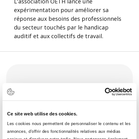
L'association OETH lance une
expérimentation pour améliorer sa
réponse aux besoins des professionnels
du secteur touchés par le handicap
auditif et aux collectifs de travail.
Le programme
OETH x Insufflo
Ce site web utilise des cookies.
Ce programme est dédié au secteur pour
Les cookies nous permettent de personnaliser le contenu et les
annonces, d'offrir des fonctionnalités relatives aux médias
l’emploi des personnes sourdes ou