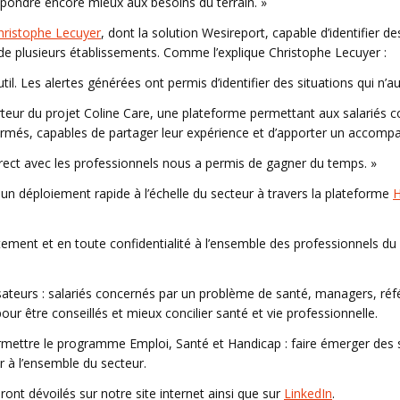
épondre encore mieux aux besoins du terrain. »
hristophe Lecuyer
, dont la solution Wesireport, capable d’identifier de
 de plusieurs établissements. Comme l’explique Christophe Lecuyer :
outil. Les alertes générées ont permis d’identifier des situations qui n
teur du projet Coline Care, une plateforme permettant aux salariés 
formés, capables de partager leur expérience et d’apporter un acco
irect avec les professionnels nous a permis de gagner du temps. »
 un déploiement rapide à l’échelle du secteur à travers la plateforme
H
ement et en toute confidentialité à l’ensemble des professionnels du 
isateurs : salariés concernés par un problème de santé, managers, ré
pour être conseillés et mieux concilier santé et vie professionnelle.
rmettre le programme Emploi, Santé et Handicap : faire émerger des s
r à l’ensemble du secteur.
eront dévoilés sur notre site internet ainsi que sur
LinkedIn
.