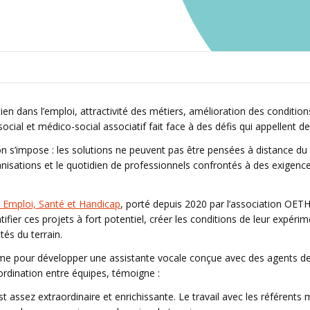
ien dans l’emploi, attractivité des métiers, amélioration des condition
 social et médico-social associatif fait face à des défis qui appellent 
 s’impose : les solutions ne peuvent pas être pensées à distance du t
ganisations et le quotidien de professionnels confrontés à des exigenc
Emploi, Santé et Handicap
, porté depuis 2020 par l’association OETH 
ifier ces projets à fort potentiel, créer les conditions de leur expéri
tés du terrain.
me pour développer une assistante vocale conçue avec des agents de 
coordination entre équipes, témoigne :
est assez extraordinaire et enrichissante. Le travail avec les référent