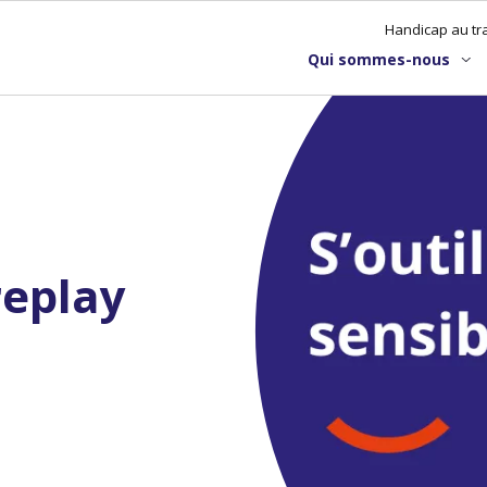
Handicap au tra
Qui sommes-nous
 replay