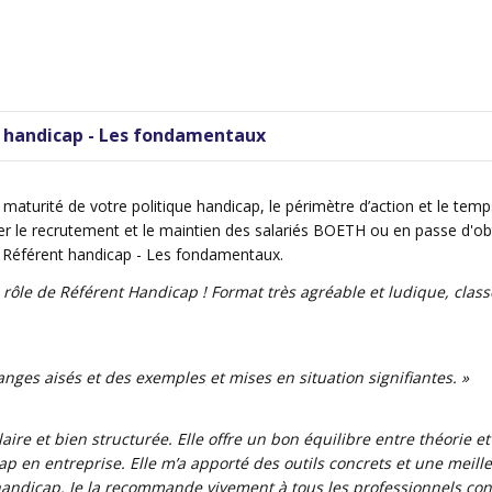
 handicap - Les fondamentaux
la maturité de votre politique handicap, le périmètre d’action
et
le temps
r l
e
rec
r
utement
et le maintien
des
salariés
BOETH ou en passe d'obte
Référent handicap - Les fondamentaux.
n rôle de Référent Handicap ! Format très agréable et ludique, cla
nges aisés et des exemples et mises en situation signifiantes. »
aire et bien structurée. Elle offre un bon équilibre entre théorie et 
p en entreprise. Elle m’a apporté des outils concrets et une meil
 handicap. Je la recommande vivement à tous les professionnels conc