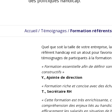
des politiques handicap.
Accueil
/
Témoignages
/
Formation référents
Quel que soit la taille de votre entreprise, 
référent handicap est un atout pour favorise
témoignages de participants à la
formation 
« Formation essentielle afin de définir so
constructifs »
Y., Ajointe de direction
« Formation riche et concise avec des écha
T., Secrétaire RH
« Cette formation est très enrichissante, cl
compréhension des enjeux liés au handica
efficacement les salariés en situation de