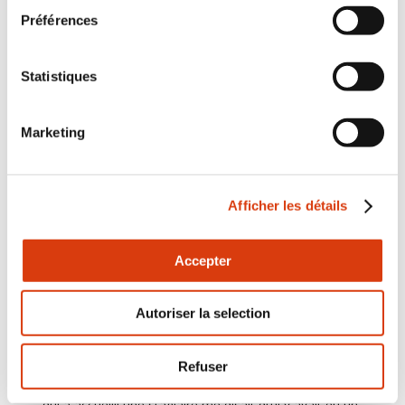
pour un cursus plus court.
Préférences
Y a-t-il un profil type de
stagiaire ?
Statistiques
Les étudiants sont unanimes pour dire que leur trait
commun, c’est la motivation. Ce sont des personnes
Marketing
qui ont une expérience de la vie et une maturité
professionnelle, même s’il y en a aussi de plus jeunes.
Ils savent pourquoi ils sont là et ce qu’ils viennent
chercher. Bien sûr, ils ont aussi en commun d’être en
Afficher les détails
situation de handicap, mais ce n’est pas forcément un
élément central. Cela étant, ils ont tous plus ou moins
fait l’expérience de la vulnérabilité et ils connaissent
Accepter
leurs limites. À mes yeux, c’est un vrai atout, surtout
pour un travailleur social.
Autoriser la selection
Quels sont les retours des
employeurs sur ce dispositif ?
Refuser
La responsable RH d’une grande association nationale
qui a accueilli une stagiaire me disait qu’il y avait eu un