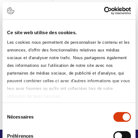
sont habilitées à collecter et traiter vos données
relatives à la DOETH.
Pour les entreprises relevant de l’accord Handicap
du secteur sanitaire et social associatif, l’association
OETH est votre interlocutrice pour vous accompagner
Ce site web utilise des cookies.
et vous conseiller sur la préparation de votre DOETH.
Les cookies nous permettent de personnaliser le contenu et les
Dans le cadre de la collecte des contributions et des
annonces, d'offrir des fonctionnalités relatives aux médias
remboursements, l’association OETH peut être
sociaux et d'analyser notre trafic. Nous partageons également
amenée à vous demander les données DOETH que
vous avez déclarées sur un exercice donné.
des informations sur l'utilisation de notre site avec nos
Les passations de contrats de fournitures, de sous-
partenaires de médias sociaux, de publicité et d'analyse, qui
traitance ou de prestations de service avec les EA,
peuvent combiner celles-ci avec d'autres informations que vous
ESAT, TIH doivent être effectuées sur l'exercice clos et
leur avez fournies ou qu'ils ont collectées lors de votre
la facture doit être acquittée sur ce même exercice.
utilisation de leurs services.
En cas de doute, adressez-vous à notre équipe.
Sélection
Je contact l'équipe
Nécessaires
du
consentement
Préférences