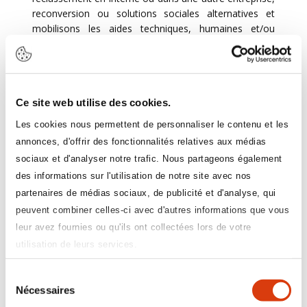
reconversion ou solutions sociales alternatives et
mobilisons les aides techniques, humaines et/ou
financières et les acteurs (entreprise, assurance
maladie, OETH…) nécessaires à la mise en œuvre de
la solution.
Quelle est la nature de votre
Ce site web utilise des cookies.
partenariat avec OETH ?
Les cookies nous permettent de personnaliser le contenu et les
annonces, d'offrir des fonctionnalités relatives aux médias
Quand nous intervenons auprès d’employeurs ou de
salariés du secteur sanitaire et médico-social, nous les
sociaux et d'analyser notre trafic. Nous partageons également
informons sur OETH, ses missions, ses actions. Nous
des informations sur l'utilisation de notre site avec nos
pouvons également être amenés à échanger avec les
partenaires de médias sociaux, de publicité et d'analyse, qui
gestionnaires conseil en amont de la rencontre avec
peuvent combiner celles-ci avec d'autres informations que vous
l’employeur sur certains dossiers, pour préciser un
leur avez fournies ou qu'ils ont collectées lors de votre
dispositif ou trouver la solution la plus adaptée. Les
utilisation de leurs services.
équipes sont très réactives et nous travaillons en
étroite collaboration. Enfin, OETH peut nous solliciter
Sélection
pour intervenir lors de tables rondes ou de webinaires.
Nécessaires
du
Ces moments d’échanges collectifs sont toujours très