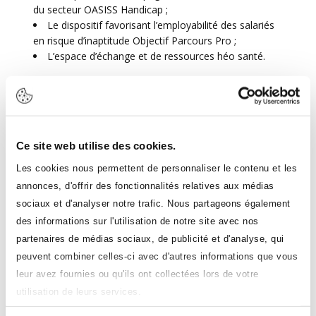
du secteur OASISS Handicap ;
Le dispositif favorisant l’employabilité des salariés
en risque d’inaptitude Objectif Parcours Pro ;
L’espace d’échange et de ressources héo santé.
Quant aux demandes d’aides
financières
Les aides à la compensation du handicap et autres
Ce site web utilise des cookies.
aides individuelles relèvent désormais du catalogue
des services de l’Agefiph (Metodia). A partir de janvier
Les cookies nous permettent de personnaliser le contenu et les
2026, leur instruction sera confiée aux conseillers en
annonces, d'offrir des fonctionnalités relatives aux médias
prestations de l’Agefiph.
sociaux et d'analyser notre trafic. Nous partageons également
des informations sur l'utilisation de notre site avec nos
Comme aujourd’hui, l’équipe conseil d’OETH sera
quotidiennement aux côtés des entreprises du secteur
partenaires de médias sociaux, de publicité et d'analyse, qui
pour les guider vers la bonne réponse financière aux
peuvent combiner celles-ci avec d'autres informations que vous
situations individuelles rencontrées, et pour les
leur avez fournies ou qu'ils ont collectées lors de votre
accompagner dans l’appropriation de ce nouveau
utilisation de leurs services.
cadre.