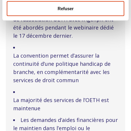
Refuser
Les principes clés du conventionnement
de l’association OETH avec l’Agefiph ont
été abordés pendant le webinaire dédié
le 17 décembre dernier.
La convention permet d’assurer la
continuité d’une politique handicap de
branche, en complémentarité avec les
services de droit commun
La majorité des services de l’OETH est
maintenue
Les demandes d’aides financières pour
le maintien dans l’emploi ou le